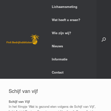
Ga
Lichaamsmeting
naar
de
inhoud
Wat heeft u eraan?
Wie zijn wij?
Nieuws
Informatie
Contact
Schijf van vijf
Schijf van Vijf
In het filmpje ‘Wat is gezond eten volgens de Schijf van Vijf’,