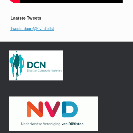
Laatste Tweets
Tweets door @Fivitdietist